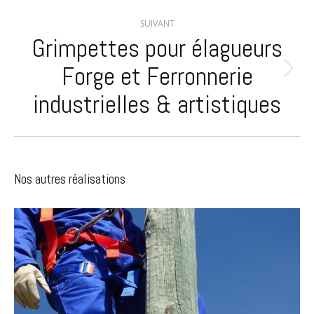
SUIVANT
Grimpettes pour élagueurs
Forge et Ferronnerie
Projets
similaires
industrielles & artistiques
Nos autres réalisations