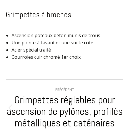
Grimpettes à broches
Ascension poteaux béton munis de trous
Une pointe à l’avant et une sur le côté
Acier spécial traité
Courroies cuir chromé 1er choix
Navigation
PRÉCÉDENT
de
Grimpettes réglables pour
commentaire
ascension de pylônes, profilés
Onglet
précédent
métalliques et caténaires