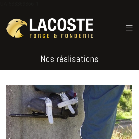
UA-633369366-1
Nos réalisations